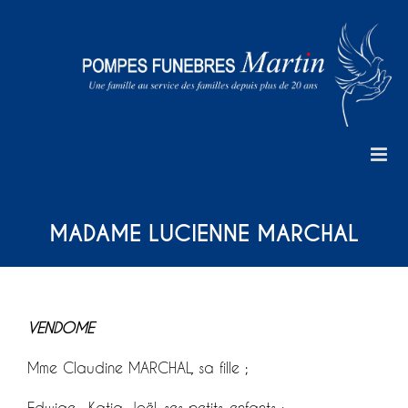
Skip
to
content
MADAME LUCIENNE MARCHAL
VENDOME
Mme Claudine MARCHAL, sa fille ;
Edwige, Katia, Joël, ses petits-enfants ;