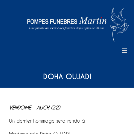
Skip
to
content
DOHA OUJADI
VENDOME - AUCH (32)
Un dernier hommage sera rendu à
Mademoiselle Doha OUJADI