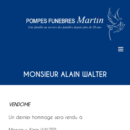
Skip
to
content
MONSIEUR ALAIN WALTER
VENDOME
Un dernier hommage sera rendu à
Monsieur Alain WALTER