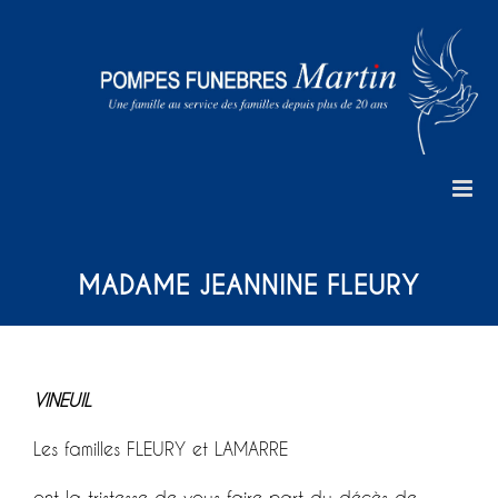
Skip
to
content
MADAME JEANNINE FLEURY
VINEUIL
Les familles FLEURY et LAMARRE
ont la tristesse de vous faire part du décès de