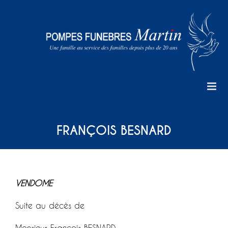
Skip
to
content
FRANÇOIS BESNARD
VENDOME
Suite au décès de
Monsieur François BESNARD